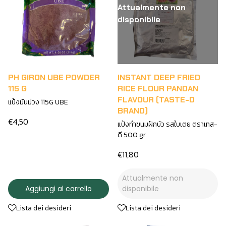
Attualmente non
disponibile
PH GIRON UBE POWDER
INSTANT DEEP FRIED
115 G
RICE FLOUR PANDAN
FLAVOUR (TASTE-D
แป้งมันม่วง 115G UBE
BRAND)
€4,50
แป้งทำขนมฝักบัว รสใบเตย ตราเทส-
ดี 500 gr
€11,80
Attualmente non
Aggiungi al carrello
disponibile
Lista dei desideri
Lista dei desideri