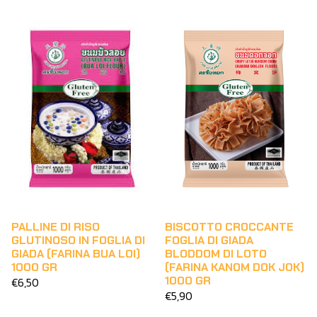
BISCOTTO CROCCANTE
PALLINE DI RISO
FOGLIA DI GIADA
GLUTINOSO IN FOGLIA DI
BLODDOM DI LOTO
GIADA (FARINA BUA LOI)
(FARINA KANOM DOK JOK)
1000 GR
1000 GR
€6,50
€5,90