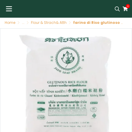
0
Home
...
Flour & Strach& Atth
farina di Riso glutinoso 24 X 454 G JADE LEAF BRAND