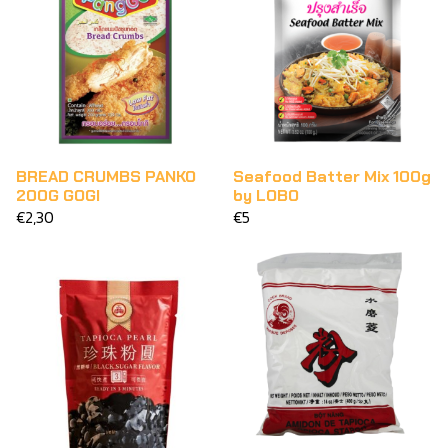
BREAD CRUMBS PANKO
Seafood Batter Mix 100g
200G GOGI
by LOBO
€2,30
€5