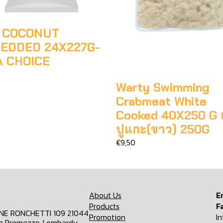
 COCONUT
EDDED 24X227G-
A CHOICE
Warty Swimming
Crabmeat White
Cooked 40X250 G เน
ปูแกะ(ขาว) 250G
€9,50
About Us
E
Products
F
ONE RONCHETTI 109 21044
Promotion
I
n Premezzo, Lombardy,