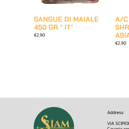
SANGUE DI MAIALE
A/C
450 GR * IT*
SHR
ASI
€2,90
€2,90
Address:
VIA SCIPI
Cavaria co