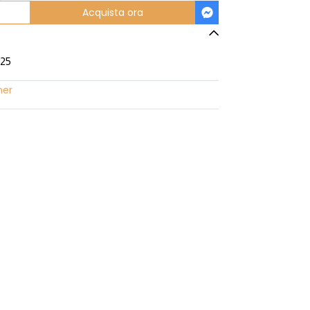
Acquista ora
/25
her