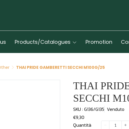
 us
Products/Catalogues
Promotion
Co
Other
THAI PRIDE GAMBERETTI SECCHI M100G/25
THAI PRID
SECCHI M1
SKU : G136/G135
Venduto
€9,30
Quantità