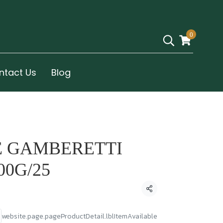
0
ntact Us
Blog
E GAMBERETTI
00G/25
Condividi
website.page.pageProductDetail.lblItemAvailable