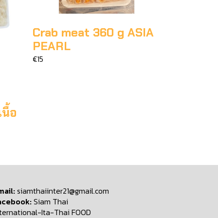
Crab meat 360 g ASIA
PEARL
€15
ื้อ
mail:
siamthaiinter21@gmail.com
acebook:
Siam Thai
nternational-Ita-Thai FOOD