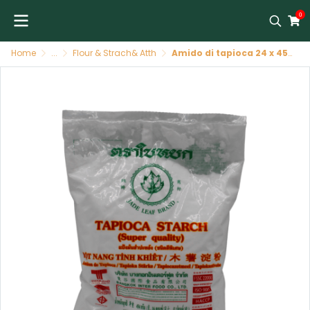
0
Home
...
Flour & Strach& Atth
Amido di tapioca 24 x 454 g JADE LEAF BRAND