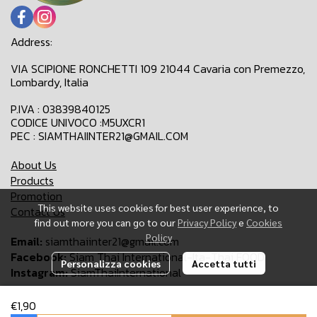
Address:
VIA SCIPIONE RONCHETTI 109 21044 Cavaria con Premezzo,
Lombardy, Italia
P.IVA : 03839840125
CODICE UNIVOCO :M5UXCR1
PEC : SIAMTHAIINTER21@GMAIL.COM
About Us
Products
Promotion
This website uses cookies for best user experience, to
Contact Us
find out more you can go to our
Privacy Policy
e
Cookies
Policy
Email:
siamthaiinter21@gmail.com
Facebook:
Siam Thai International-Ita-Thai FOOD
Personalizza cookies
Accetta tutti
Instagram:
SiamThaiInternational
€1,90