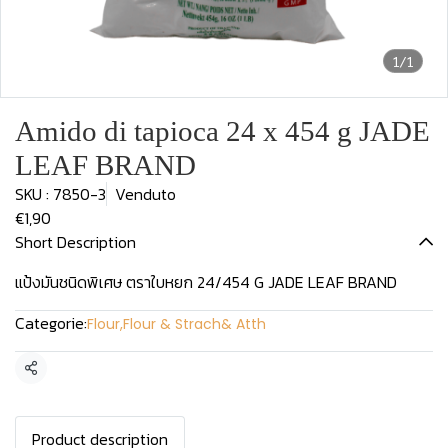
1/1
Amido di tapioca 24 x 454 g JADE
LEAF BRAND
SKU : 7850-3
Venduto
€1,90
Short Description
แป้งมันชนิดพิเศษ ตราใบหยก 24/454 G JADE LEAF BRAND
Categorie:
Flour
,
Flour & Strach& Atth
Condividi
Product description