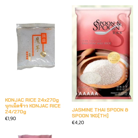
KONJAC RICE 24x270g
บุกเม็ดข้าว KONJAC RICE
JASMINE THAI SPOON &
24/270g
SPOON 1KG[TH]
€1,90
€4,20