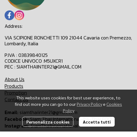
Address:
VIA SCIPIONE RONCHETTI 109 21044 Cavaria con Premezzo,
Lombardy, Italia
P.IVA : 03839840125
CODICE UNIVOCO :M5UXCR1
PEC : SIAMTHAIINTER21@GMAIL.COM
About Us
Products
Promotion
This website uses cookies for best user experience, to
Contact Us
find out more you can go to our
Privacy Policy
e
Cookies
Policy
Email:
siamthaiinter21@gmail.com
Facebook:
Siam Thai International-Ita-Thai FOOD
Personalizza cookies
Accetta tutti
Instagram:
SiamThaiInternational