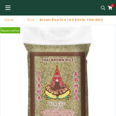
0
Home
...
Rice
Brown Rice 10 X 1 KG ROYAL THAI RICE
Nuovo arrivo