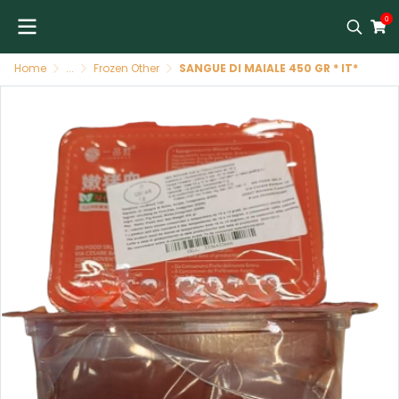
0
Home
...
Frozen Other
SANGUE DI MAIALE 450 GR * IT*