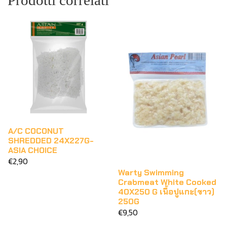
Prodotti correlati
A/C COCONUT
SHREDDED 24X227G-
ASIA CHOICE
€2,90
Warty Swimming
Crabmeat White Cooked
40X250 G เนื้อปูแกะ(ขาว)
250G
€9,50