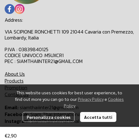
Address:
VIA SCIPIONE RONCHETTI 109 21044 Cavaria con Premezzo,
Lombardy, Italia
P.IVA : 03839840125
CODICE UNIVOCO :M5UXCR1
PEC : SIAMTHAIINTER21@GMAIL.COM
About Us
Products
Promotion
This website uses cookies for best user experience, to
Contact Us
find out more you can go to our
Privacy Policy
e
Cookies
Policy
Email:
siamthaiinter21@gmail.com
Facebook:
Siam Thai International-Ita-Thai FOOD
Personalizza cookies
Accetta tutti
Instagram:
SiamThaiInternational
€2,90