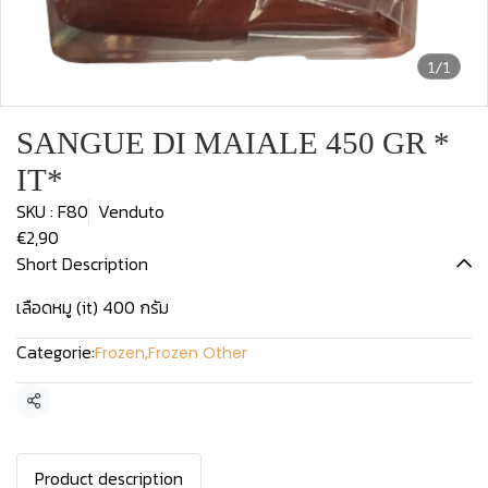
1/1
SANGUE DI MAIALE 450 GR *
IT*
SKU : F80
Venduto
€2,90
Short Description
เลือดหมู (it) 400 กรัม
Categorie:
Frozen
,
Frozen Other
Condividi
Product description