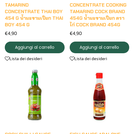
TAMARIND
CONCENTRATE COOKING
CONCENTRATE THAI BOY
TAMARIND COCK BRAND
454 G น้ำมะขามเปียก THAI
454G น้ำมะขามเปียก ตรา
BOY 454 G
ไก่ COCK BRAND 454G
€4,90
€4,90
Aggiungi al carrello
Aggiungi al carrello
Lista dei desideri
Lista dei desideri