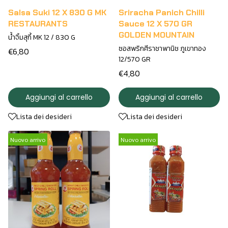
Salsa Suki 12 X 830 G MK
Sriracha Panich Chilli
RESTAURANTS
Sauce 12 X 570 GR
GOLDEN MOUNTAIN
น้ำจิ้มสุกี้ MK 12 / 830 G
ซอสพริกศีราชาพานิช ภูเขาทอง
€6,80
12/570 GR
€4,80
Aggiungi al carrello
Aggiungi al carrello
Lista dei desideri
Lista dei desideri
Nuovo arrivo
Nuovo arrivo