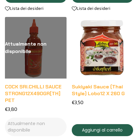
Lista dei desideri
Lista dei desideri
Attualmente non
disponibile
COCK SRI.CHILLI SAUCE
Sukiyaki Sauce (Thai
STRONG12X490GR[TH]
Style) Lobo12 X 260 G
PET
€3,50
€3,80
Attualmente non
disponibile
Aggiungi al carrello