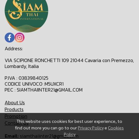
Address:
VIA SCIPIONE RONCHETTI 109 21044 Cavaria con Premezzo,
Lombardy, Italia
P.IVA : 03839840125
CODICE UNIVOCO :M5UXCR1
PEC : SIAMTHAIINTER21@GMAIL.COM
About Us
Products
Promotion
This website uses cookies for best user experience, to
Contact Us
find out more you can go to our
Privacy Policy
e
Cookies
Policy
Email:
siamthaiinter21@gmail.com