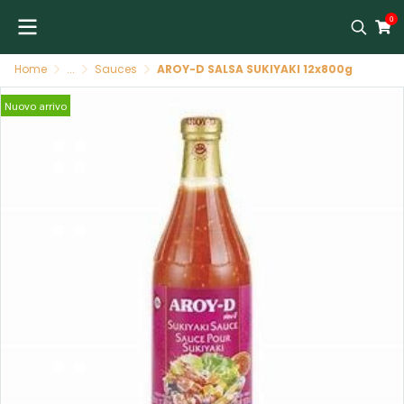
0
Home
...
Sauces
AROY-D SALSA SUKIYAKI 12x800g
Nuovo arrivo