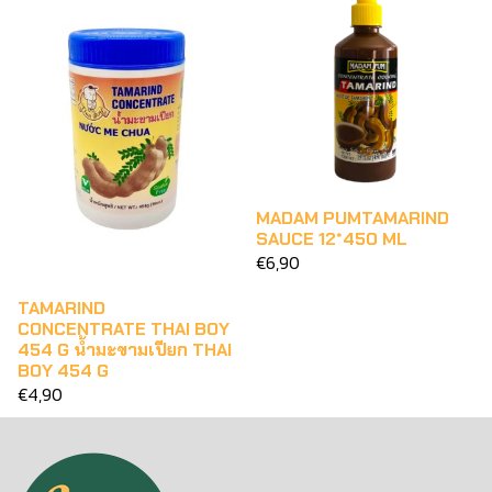
MADAM PUMTAMARIND
SAUCE 12*450 ML
€6,90
TAMARIND
CONCENTRATE THAI BOY
454 G น้ำมะขามเปียก THAI
BOY 454 G
€4,90