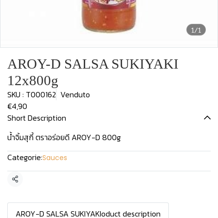
1/1
AROY-D SALSA SUKIYAKI
12x800g
SKU : T000162
Venduto
€4,90
Short Description
น้ำจิ้มสุกี้ ตราอร่อยดี AROY-D 800g
Categorie:
Sauces
Condividi
AROY-D SALSA SUKIYAKIoduct description