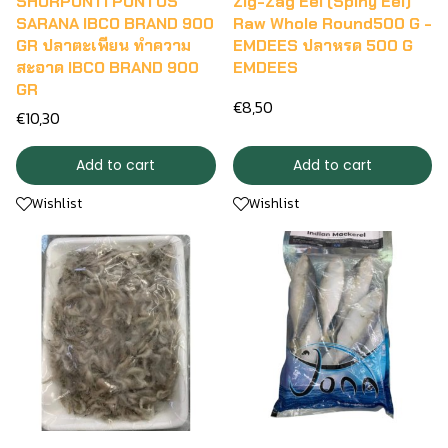
SHORPUNTI PUNTUS
Zig-Zag Eel (Spiny Eel)
SARANA IBCO BRAND 900
Raw Whole Round500 G -
GR ปลาตะเพียน ทำความ
EMDEES ปลาหรด 500 G
สะอาด IBCO BRAND 900
EMDEES
GR
€8,50
€10,30
Add to cart
Add to cart
Wishlist
Wishlist