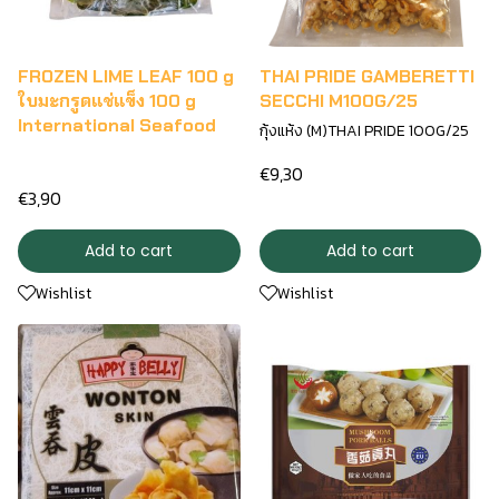
FROZEN LIME LEAF 100 g
THAI PRIDE GAMBERETTI
ใบมะกรูดแช่แข็ง 100 g
SECCHI M100G/25
International Seafood
กุ้งแห้ง (M)THAI PRIDE 100G/25
€9,30
€3,90
Add to cart
Add to cart
Wishlist
Wishlist