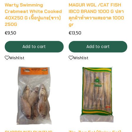
Warty Swimming
MAGUR WGL /CAT FISH
Crabmeat White Cooked
IBCO BRAND 1000 G ปลา
40X250 G เนื้อปูแกะ(ขาว)
ดุกฝ่าทำความสะอาด 1000
250G
gr
€9,50
€13,50
Add to cart
Add to cart
Wishlist
Wishlist