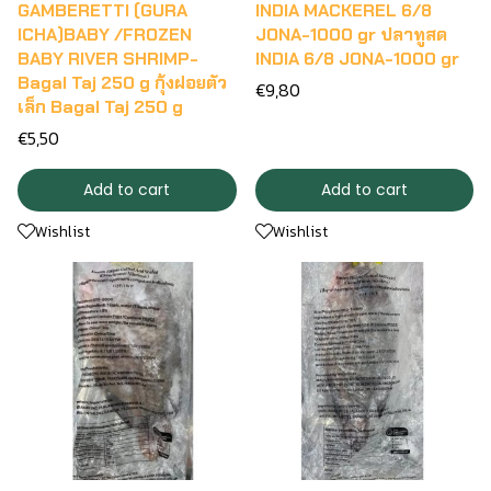
GAMBERETTI (GURA
INDIA MACKEREL 6/8
ICHA)BABY /FROZEN
JONA-1000 gr ปลาทูสด
BABY RIVER SHRIMP-
INDIA 6/8 JONA-1000 gr
Bagal Taj 250 g กุ้งฝอยตัว
€9,80
เล็ก Bagal Taj 250 g
€5,50
Add to cart
Add to cart
Wishlist
Wishlist