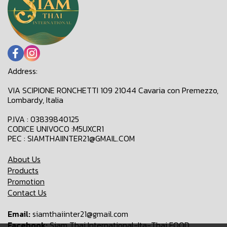
Address:
VIA SCIPIONE RONCHETTI 109 21044 Cavaria con Premezzo,
Lombardy, Italia
P.IVA : 03839840125
CODICE UNIVOCO :M5UXCR1
PEC : SIAMTHAIINTER21@GMAIL.COM
About Us
Products
Promotion
Contact Us
Email:
siamthaiinter21@gmail.com
Facebook:
Siam Thai International-Ita-Thai FOOD