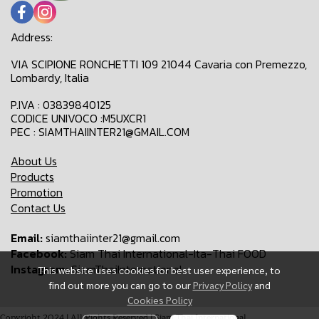
Address:
VIA SCIPIONE RONCHETTI 109 21044 Cavaria con Premezzo,
Lombardy, Italia
P.IVA : 03839840125
CODICE UNIVOCO :M5UXCR1
PEC : SIAMTHAIINTER21@GMAIL.COM
About Us
Products
Promotion
Contact Us
Email:
siamthaiinter21@gmail.com
Facebook:
Siam Thai International-Ita-Thai FOOD
Instagram:
SiamThaiInternational
This website uses cookies for best user experience, to
find out more you can go to our
Privacy Policy
and
Cookies Policy
Copyright 2024 | All Rights Reserved | Siam Thai International