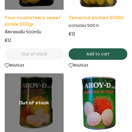
Four musketeers sweet
Tamarind pickled 500Gr
pickle 500gr
มะขามดอง 500 ก
สี่สหายแช่อิ่ม 500กรัม
€12
€12
Out of stock
Add to cart
Wishlist
Wishlist
Out of stock