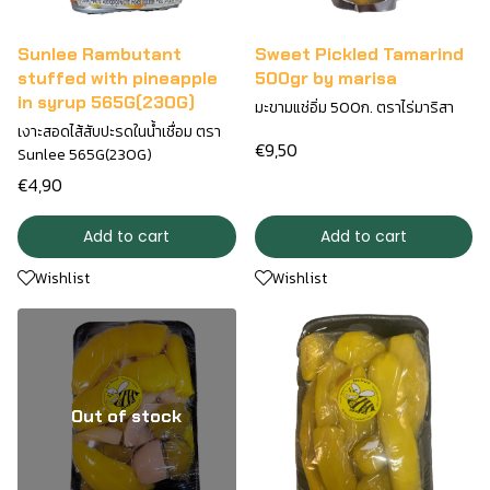
Sunlee Rambutant
Sweet Pickled Tamarind
stuffed with pineapple
500gr by marisa
in syrup 565G(230G)
มะขามแช่อิ่ม 500ก. ตราไร่มาริสา
เงาะสอดไส้สับปะรดในน้ำเชื่อม ตรา
€9,50
Sunlee 565G(230G)
€4,90
Add to cart
Add to cart
Wishlist
Wishlist
Out of stock