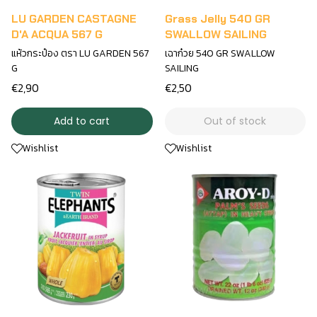
LU GARDEN CASTAGNE
Grass Jelly 540 GR
D'A ACQUA 567 G
SWALLOW SAILING
แห้วกระป๋อง ตรา LU GARDEN 567
เฉาก๋วย 540 GR SWALLOW
G
SAILING
€2,90
€2,50
Add to cart
Out of stock
Wishlist
Wishlist