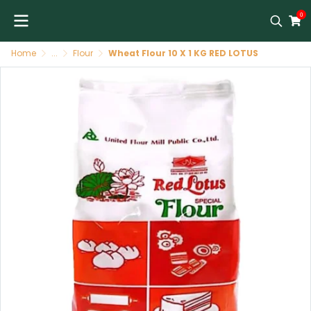
0
Home
...
Flour
Wheat Flour 10 X 1 KG RED LOTUS