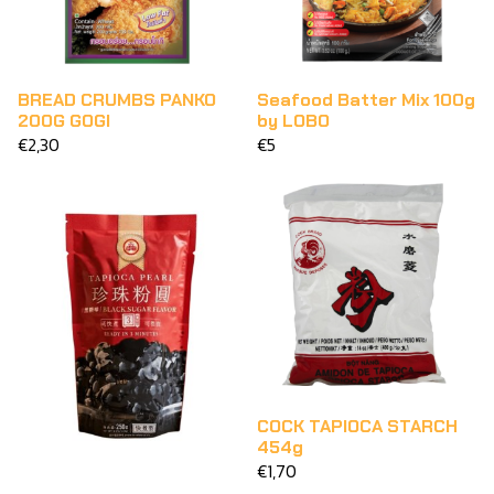
BREAD CRUMBS PANKO
Seafood Batter Mix 100g
200G GOGI
by LOBO
€2,30
€5
COCK TAPIOCA STARCH
454g
€1,70