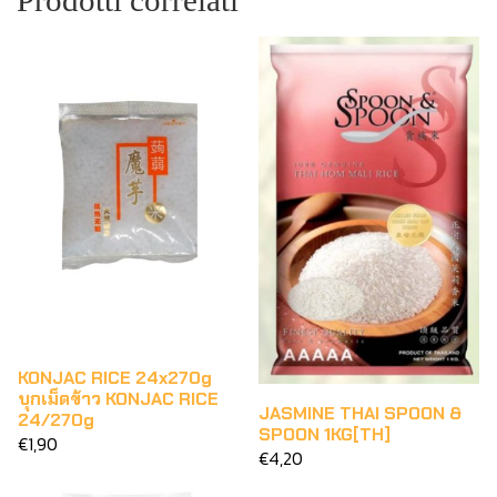
Prodotti correlati
KONJAC RICE 24x270g
บุกเม็ดข้าว KONJAC RICE
JASMINE THAI SPOON &
24/270g
SPOON 1KG[TH]
€1,90
€4,20