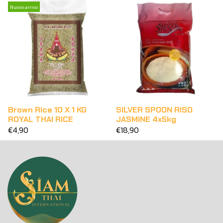
Nuovo arrivo
Brown Rice 10 X 1 KG
SILVER SPOON RISO
ROYAL THAI RICE
JASMINE 4x5kg
€4,90
€18,90