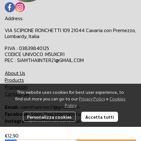
Address:
VIA SCIPIONE RONCHETTI 109 21044 Cavaria con Premezzo,
Lombardy, Italia
P.IVA : 03839840125
CODICE UNIVOCO :M5UXCR1
PEC : SIAMTHAIINTER21@GMAIL.COM
About Us
Products
Promotion
This website uses cookies for best user experience, to
Contact Us
find out more you can go to our
Privacy Policy
e
Cookies
Policy
Email:
siamthaiinter21@gmail.com
Facebook:
Siam Thai International-Ita-Thai FOOD
Personalizza cookies
Accetta tutti
Instagram:
SiamThaiInternational
€12,90