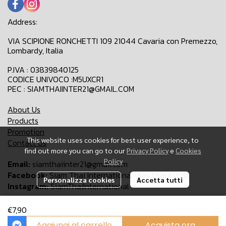
Address:
VIA SCIPIONE RONCHETTI 109 21044 Cavaria con Premezzo,
Lombardy, Italia
P.IVA : 03839840125
CODICE UNIVOCO :M5UXCR1
PEC : SIAMTHAIINTER21@GMAIL.COM
About Us
Products
Promotion
This website uses cookies for best user experience, to
Contact Us
find out more you can go to our
Privacy Policy
e
Cookies
Policy
Email:
siamthaiinter21@gmail.com
Facebook:
Siam Thai International-Ita-Thai FOOD
Personalizza cookies
Accetta tutti
Instagram:
SiamThaiInternational
€7,90
Copyright 2024 | All Rights Reserved | Siam Thai International
Aggiungi al carrello
Acquista ora