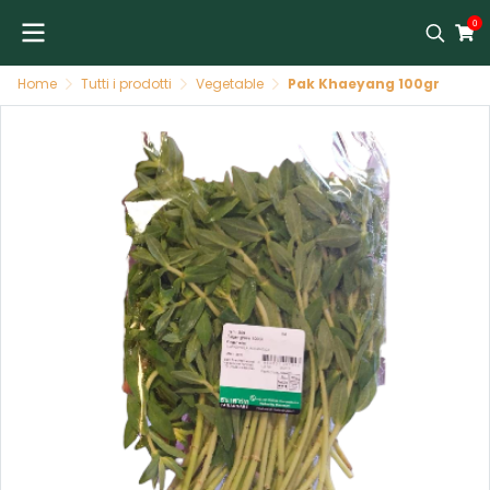
0
Home
Tutti i prodotti
Vegetable
Pak Khaeyang 100gr