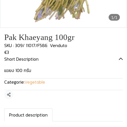
1/1
Pak Khaeyang 100gr
SKU : 309/ 11017/F586
Venduto
€3
Short Description
แขยง 100 กรัม
Categorie:
Vegetable
Condividi
Product description