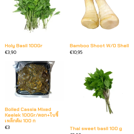
Holy Basil 100Gr
Bamboo Shoot W/O Shell
€3,90
€10,95
Boiled Cassia Mixed
Keelek 100Gr/ดอก+ใบขี้
เหล็กต้ม 100 ก
€3
Thai sweet basil 100 g