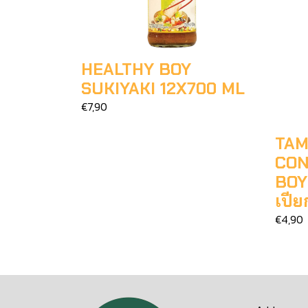
HEALTHY BOY
SUKIYAKI 12X700 ML
€7,90
TAM
CON
BOY
เปี
€4,90