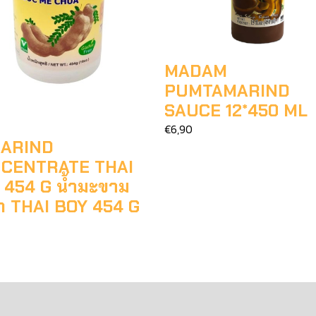
MADAM
PUMTAMARIND
SAUCE 12*450 ML
€6,90
ARIND
CENTRATE THAI
 454 G น้ำมะขาม
ยก THAI BOY 454 G