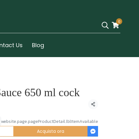
0
ntact Us
Blog
Sauce 650 ml cock
Condividi
website.page.pageProductDetail.lblItemAvailable
Acquista ora