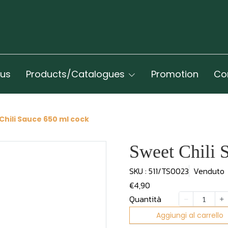
 us
Products/Catalogues
Promotion
Co
Chili Sauce 650 ml cock
Sweet Chili 
SKU : 511/TS0023
Venduto
€4,90
Quantità
Aggiungi al carrello