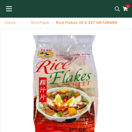
0
Home
...
Rice Paper
Rice Flakes 30 X 227 GR FARMER