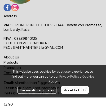
Address:
VIA SCIPIONE RONCHETTI 109 21044 Cavaria con Premezzo,
Lombardy, Italia
P.IVA : 03839840125
CODICE UNIVOCO :M5UXCR1
PEC : SIAMTHAIINTER21@GMAIL.COM
About Us
Products
Promotion
This website uses cookies for best user experience, to
Contact Us
find out more you can go to our
Privacy Policy
e
Cookies
Policy
Email:
siamthaiinter21@gmail.com
Facebook:
Siam Thai International-Ita-Thai FOOD
Personalizza cookies
Accetta tutti
Instagram:
SiamThaiInternational
€2,90