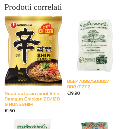
Prodotti correlati
6564/899/50882/
900/F7112
€19,90
Noodles istantanei Shin
Ramyun Chicken 20/120
G NONGSHIM
€1,60