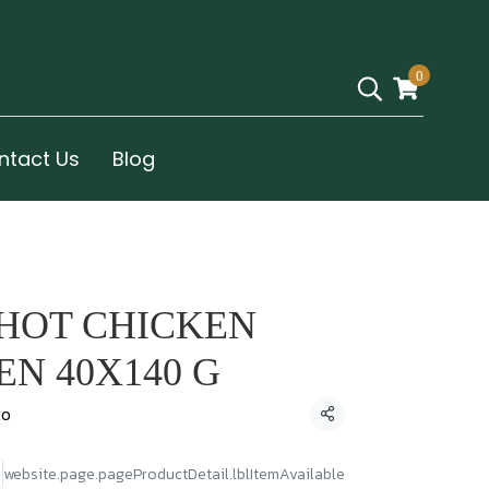
0
ntact Us
Blog
HOT CHICKEN
N 40X140 G
to
Condividi
website.page.pageProductDetail.lblItemAvailable