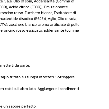
ate, Sale, Olio di soia, Addensante (Gomma di
339), Acido citrico (E330)), Emulsionante
peroncino rosso, Zucchero bianco, Esaltatore di
cleotide disodico (E625)), Aglio, Olio di soia,
(7,1%): zucchero bianco, aroma artificiale di pollo
, peperoncino rosso essiccato, addensante (gomma
metterli da parte.
aglio tritato e i funghi affettati. Soffriggere
cotti sull'altro lato. Aggiungere i condimenti
re un sapore perfetto.