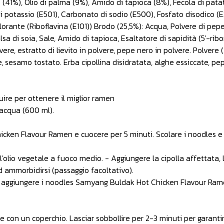
o (41%), Olio di palma (9%), Amido di tapioca (8%), Fecola di pat
i potassio (E501), Carbonato di sodio (E500), Fosfato disodico (E
Colorante (Riboflavina (E101)) Brodo (25,5%): Acqua, Polvere di pe
 di soia, Sale, Amido di tapioca, Esaltatore di sapidità (5'-ribonu
lvere, estratto di lievito in polvere, pepe nero in polvere. Polvere 
sale, sesamo tostato. Erba cipollina disidratata, alghe essiccate
ire per ottenere il miglior ramen
'acqua (600 ml).
ken Flavour Ramen e cuocere per 5 minuti. Scolare i noodles e 
'olio vegetale a fuoco medio. - Aggiungere la cipolla affettata, l'
d ammorbidirsi (passaggio facoltativo).
e aggiungere i noodles Samyang Buldak Hot Chicken Flavour Ramen 
e con un coperchio. Lasciar sobbollire per 2-3 minuti per garanti