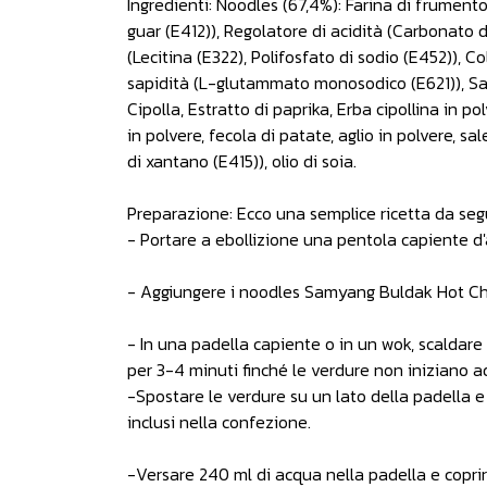
Ingredienti: Noodles (67,4%): Farina di frument
guar (E412)), Regolatore di acidità (Carbonato d
(Lecitina (E322), Polifosfato di sodio (E452)), 
sapidità (L-glutammato monosodico (E621)), Salsa
Cipolla, Estratto di paprika, Erba cipollina in po
in polvere, fecola di patate, aglio in polvere, 
di xantano (E415)), olio di soia.
Preparazione: Ecco una semplice ricetta da segu
- Portare a ebollizione una pentola capiente d
- Aggiungere i noodles Samyang Buldak Hot Chic
- In una padella capiente o in un wok, scaldare l
per 3-4 minuti finché le verdure non iniziano a
-Spostare le verdure su un lato della padella 
inclusi nella confezione.
-Versare 240 ml di acqua nella padella e coprir