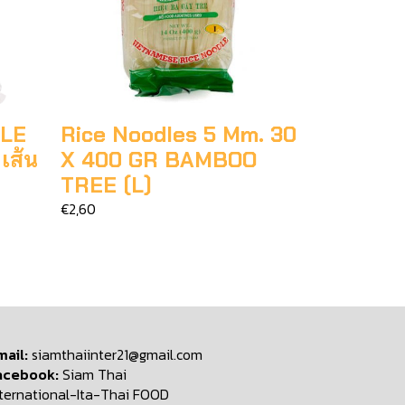
DLE
Rice Noodles 5 Mm. 30
เส้น
X 400 GR BAMBOO
TREE (L)
€2,60
mail:
siamthaiinter21@gmail.com
acebook:
Siam Thai
nternational-Ita-Thai FOOD