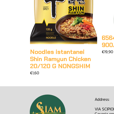
656
900
Noodles istantanei
€19,90
Shin Ramyun Chicken
20/120 G NONGSHIM
€1,60
Address:
VIA SCIPI
Cavaria co