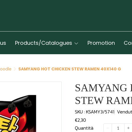
 us
Products/Catalogues
Promotion
Co
Noodle
SAMYANG HOT CHICKEN STEW RAMEN 40X140 G
SAMYANG 
STEW RAME
SKU : KSAMY3/5741
Vendu
€2,30
Quantità