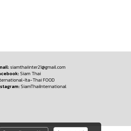
mail:
siamthaiinter21@gmail.com
acebook:
Siam Thai
nternational-Ita-Thai FOOD
nstagram:
SiamThaiInternational