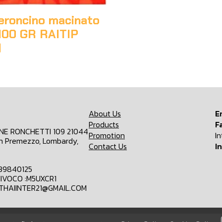
eroncino macinato
100 GR RAITIP
)
About Us
E
Products
F
ONE RONCHETTI 109 21044
Promotion
I
n Premezzo, Lombardy,
Contact Us
I
839840125
IVOCO :M5UXCR1
MTHAIINTER21@GMAIL.COM