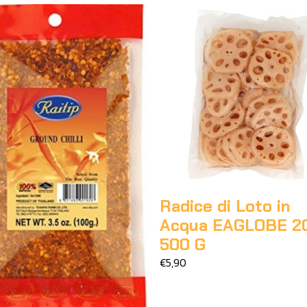
Radice di Loto in
Acqua EAGLOBE 2
500 G
€5,90