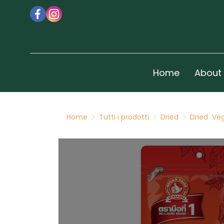
Home
About
Home
Tutti i prodotti
Dried
Dried Ve