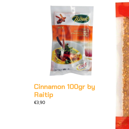
Cinnamon 100gr by
Raitip
€3,90