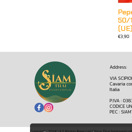
Pep
50/
(UE
€3,90
Address:
VIA SCIPI
Cavaria co
Italia
P.IVA : 03
CODICE UN
PEC : SIA
Copyright 2024 | All Rights Reserved | Siam Thai International