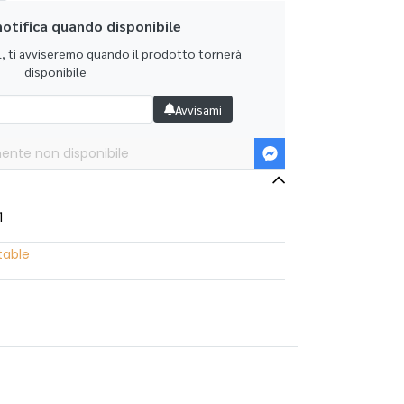
otifica quando disponibile
il, ti avviseremo quando il prodotto tornerà
disponibile
Avvisami
ente non disponibile
1
table