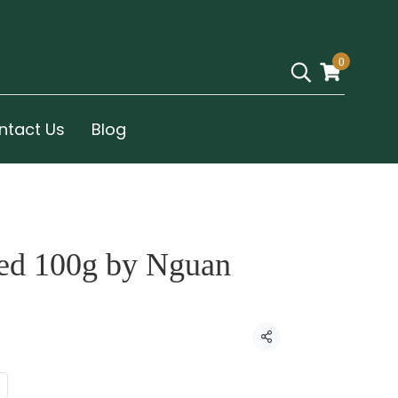
0
ntact Us
Blog
eed 100g by Nguan
Condividi