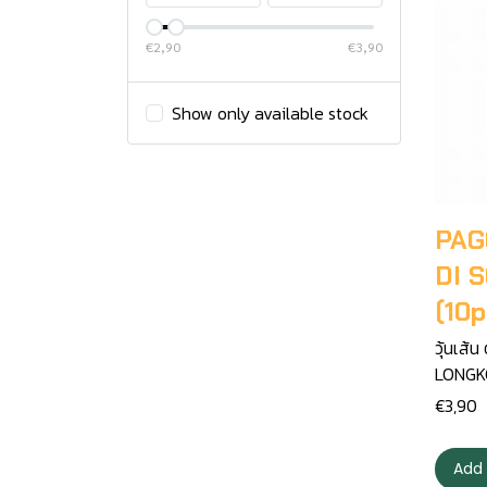
€2,90
€3,90
Show only available stock
PAG
DI 
(10
วุ้นเส
LONGKO
€3,90
Add 