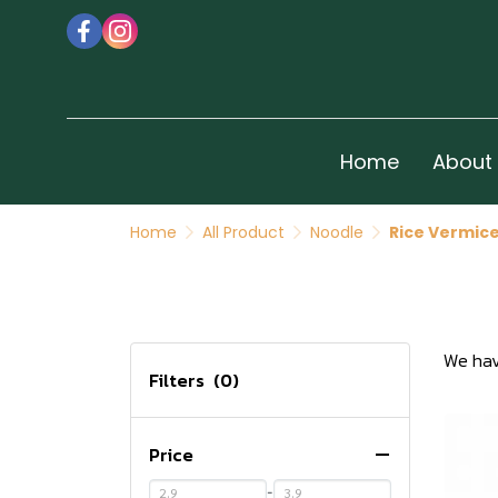
Home
About
Home
All Product
Noodle
Rice Vermicel
We hav
Filters
(0)
Price
-