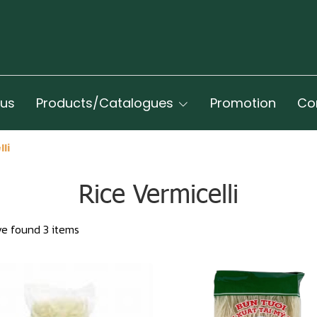
 us
Products/Catalogues
Promotion
Co
li
Rice Vermicelli
e found 3 items