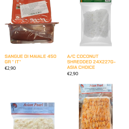
SANGUE DI MAIALE 450
A/C COCONUT
GR * IT*
SHREDDED 24X227G-
ASIA CHOICE
€2,90
€2,90