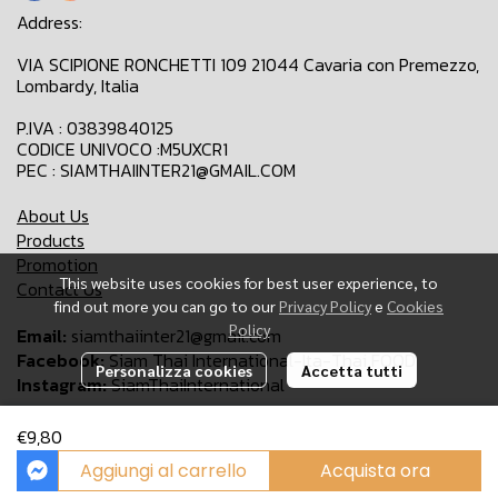
Address:
VIA SCIPIONE RONCHETTI 109 21044 Cavaria con Premezzo,
Lombardy, Italia
P.IVA : 03839840125
CODICE UNIVOCO :M5UXCR1
PEC : SIAMTHAIINTER21@GMAIL.COM
About Us
Products
Promotion
This website uses cookies for best user experience, to
Contact Us
find out more you can go to our
Privacy Policy
e
Cookies
Policy
Email:
siamthaiinter21@gmail.com
Facebook:
Siam Thai International-Ita-Thai FOOD
Personalizza cookies
Accetta tutti
Instagram:
SiamThaiInternational
€9,80
Copyright 2024 | All Rights Reserved | Siam Thai International
Aggiungi al carrello
Acquista ora
Powered By
MakeWebEasy