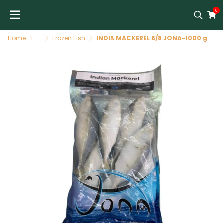
0
Home
...
Frozen Fish
INDIA MACKEREL 6/8 JONA-1000 gr ปลาทูสด INDIA 6/8 JONA-1000 gr