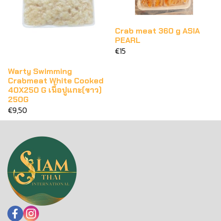
Crab meat 360 g ASIA
PEARL
€15
Warty Swimming
Crabmeat White Cooked
40X250 G เนื้อปูแกะ(ขาว)
250G
€9,50