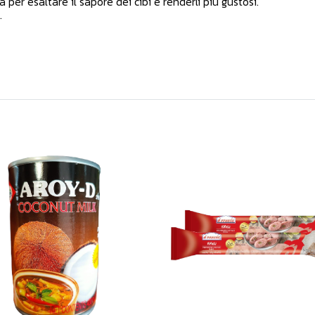
 per esaltare il sapore dei cibi e renderli più gustosi.
.