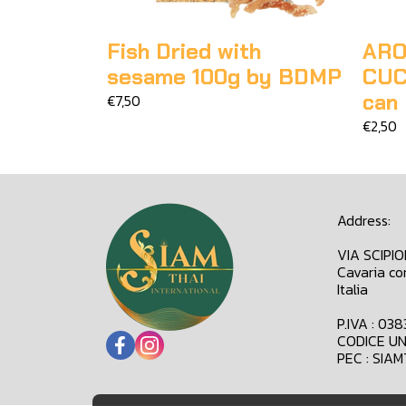
Fish Dried with
ARO
sesame 100g by BDMP
CUC
can
€7,50
€2,50
Address:
VIA SCIPI
Cavaria co
Italia
P.IVA : 03
CODICE UN
PEC : SIA