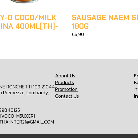
Y-D COCO/MILK
SAUSAGE NAEM S
INA 400ML[TH]-
180G
€6,90
About Us
E
Products
F
ONE RONCHETTI 109 21044
Promotion
I
n Premezzo, Lombardy,
Contact Us
I
839840125
IVOCO :M5UXCR1
MTHAIINTER21@GMAIL.COM