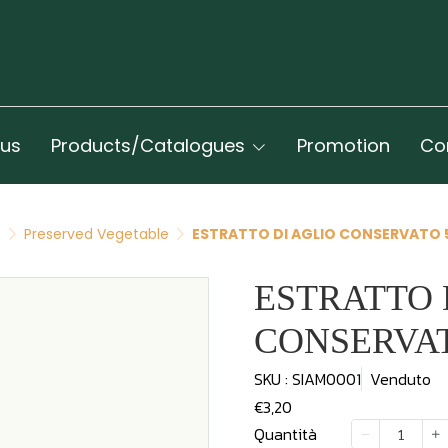
 us
Products/Catalogues
Promotion
Co
t
Preserved Vegetable
ESTRATTO DI AGLIO CONSERVATO 
ESTRATTO 
CONSERVAT
SKU : SIAM0001
Venduto
€3,20
Quantità