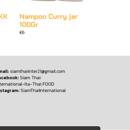
KK
Nampoo Curry jar
100Gr
€6
mail:
siamthaiinter21@gmail.com
acebook:
Siam Thai
nternational-Ita-Thai FOOD
nstagram:
SiamThaiInternational