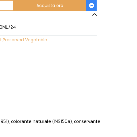
Acquista ora
500ML/24
t
,
Preserved Vegetable
51), colorante naturale (INS150a), conservante