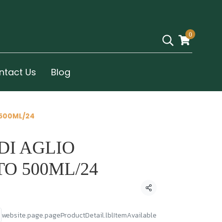
0
ntact Us
Blog
500ML/24
DI AGLIO
O 500ML/24
Condividi
website.page.pageProductDetail.lblItemAvailable