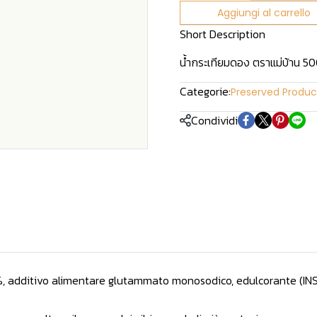
Aggiungi al carrello
Short Description
น้ำกระเทียมดอง ตราแม่บ้าน 
Categorie:
Preserved Produc
Condividi
, additivo alimentare glutammato monosodico, edulcorante (INS9