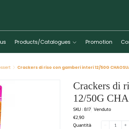
 us
Products/Catalogues
Promotion
Co
ssert
Crackers di riso con gamberi interi 12/50G CHAOSU
Crackers di r
12/50G CH
SKU : 817
Venduto
€2,90
Quantità