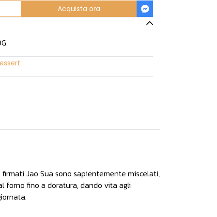
Acquista ora
50G
essert
so firmati Jao Sua sono sapientemente miscelati,
l forno fino a doratura, dando vita agli
iornata.