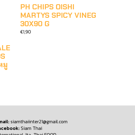
PH CHIPS OISHI
MARTYS SPICY VINEG
30X90 G
€1,90
ALE
OS
มู
mail:
siamthaiinter21@gmail.com
acebook:
Siam Thai
nternational-Ita-Thai FOOD