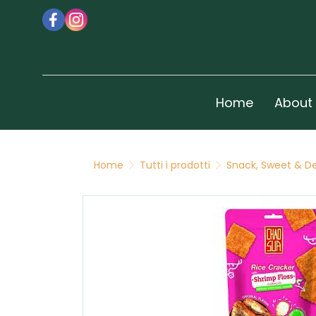
Home
About
Home
Tutti i prodotti
Snack, Sweet & De