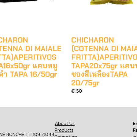
CHARON
CHICHARON
TENNA DI MAIALE
(COTENNA DI MAI
TTA)APERITIVOS
FRITTA)APERITIV
A16x50gr แคบหมู
TAPA20x75gr แคบห
ดำ TAPA 16/50gr
ซองสีเหลืองTAPA
20/75gr
€1,50
About Us
E
Products
F
ONE RONCHETTI 109 21044
Promotion
I