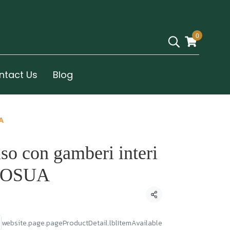
0
ntact Us
Blog
A
iso con gamberi interi
AOSUA
Condividi
website.page.pageProductDetail.lblItemAvailable