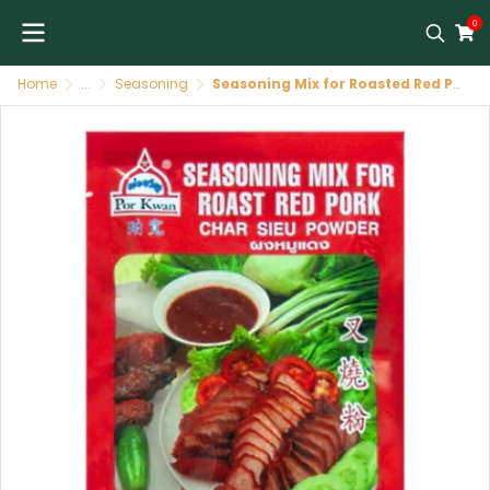
0
Home
...
Seasoning
Seasoning Mix for Roasted Red Pork 48/100 G POR KWAN