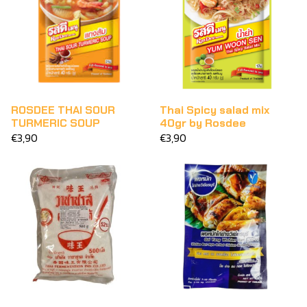
ROSDEE THAI SOUR
Thai Spicy salad mix
TURMERIC SOUP
40gr by Rosdee
€3,90
€3,90