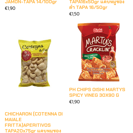
JAMON-TAPA 14/100gr
TAPA16x50gr แคบหมูซอง
ดำ TAPA 16/50gr
€1,90
€1,50
PH CHIPS OISHI MARTYS
SPICY VINEG 30X90 G
€1,90
CHICHARON (COTENNA DI
MAIALE
FRITTA)APERITIVOS
TAPA20x75gr แคบหมูซอง