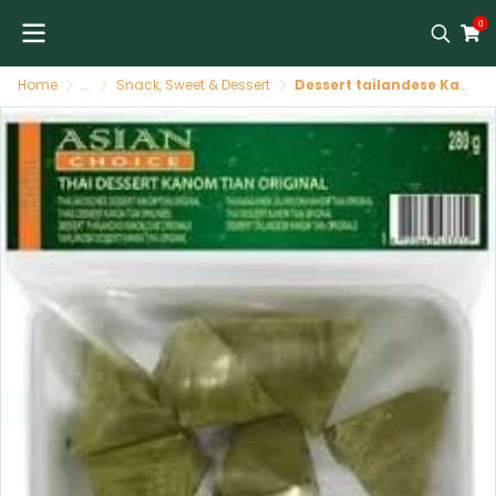
0
Home
...
Snack, Sweet & Dessert
Dessert tailandese Kanom Tian originale ASIAN CHOICE 30 X 280 G