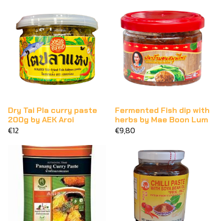
Dry Tai Pla curry paste
Fermented Fish dip with
200g by AEK Aroi
herbs by Mae Boon Lum
€12
€9,80