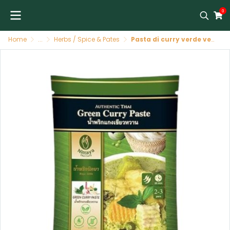
0
Home
...
Herbs / Spice & Pates
Pasta di curry verde vegana 48 x 50 g NITTAYA