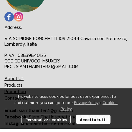
Address:
VIA SCIPIONE RONCHETTI 109 21044 Cavaria con Premezzo,
Lombardy, Italia
P.IVA : 03839840125
CODICE UNIVOCO :M5UXCR1
PEC : SIAMTHAIINTER21@GMAIL.COM
About Us
Products
Promotion
This website uses cookies for best user experience, to
Contact Us
find out more you can go to our
Privacy Policy
e
Cookies
Policy
Email:
siamthaiinter21@gmail.com
Facebook:
Siam Thai International-Ita-Thai FOOD
Personalizza cookies
Accetta tutti
Instagram:
SiamThaiInternational