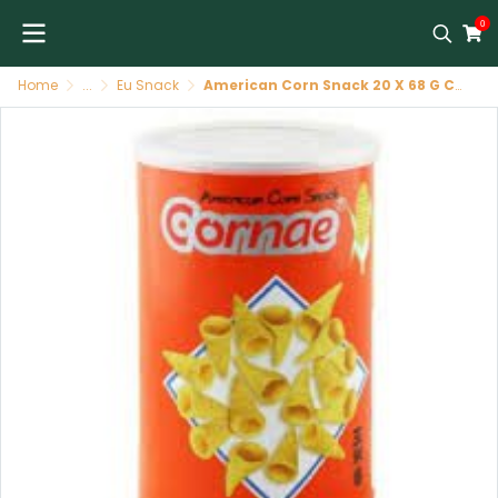
0
Home
...
Eu Snack
American Corn Snack 20 X 68 G CORNAE