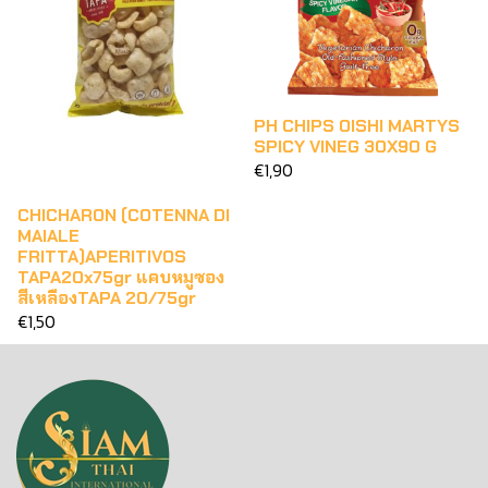
PH CHIPS OISHI MARTYS
SPICY VINEG 30X90 G
€1,90
CHICHARON (COTENNA DI
MAIALE
FRITTA)APERITIVOS
TAPA20x75gr แคบหมูซอง
สีเหลืองTAPA 20/75gr
€1,50