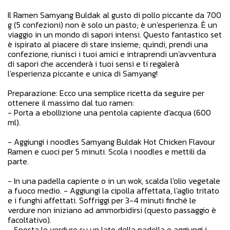
Il Ramen Samyang Buldak al gusto di pollo piccante da 700
g (5 confezioni) non è solo un pasto; è un'esperienza. È un
viaggio in un mondo di sapori intensi. Questo fantastico set
è ispirato al piacere di stare insieme; quindi, prendi una
confezione, riunisci i tuoi amici e intraprendi un'avventura
di sapori che accenderà i tuoi sensi e ti regalerà
l'esperienza piccante e unica di Samyang!
Preparazione: Ecco una semplice ricetta da seguire per
ottenere il massimo dal tuo ramen:
- Porta a ebollizione una pentola capiente d'acqua (600
ml).
- Aggiungi i noodles Samyang Buldak Hot Chicken Flavour
Ramen e cuoci per 5 minuti. Scola i noodles e mettili da
parte.
- In una padella capiente o in un wok, scalda l'olio vegetale
a fuoco medio. - Aggiungi la cipolla affettata, l'aglio tritato
e i funghi affettati. Soffriggi per 3-4 minuti finché le
verdure non iniziano ad ammorbidirsi (questo passaggio è
facoltativo).
- Sposta le verdure su un lato della padella e aggiungi i