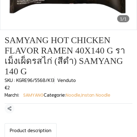
1/1
SAMYANG HOT CHICKEN
FLAVOR RAMEN 40X140 G รา
เม็งเผ็ดรสไก่ (สีดำ) SAMYANG
140 G
SKU : KGRE96/5568/K13
Venduto
€2
Marchi:
Categorie:
SAMYANG
Noodle
,
Instan Noodle
Condividi
Product description