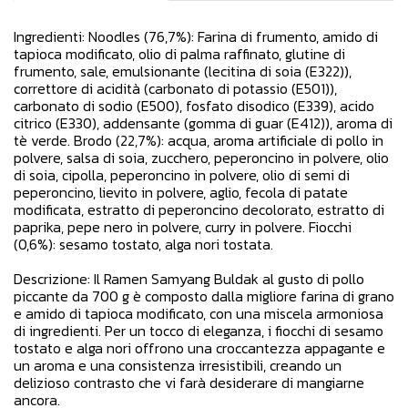
Ingredienti: Noodles (76,7%): Farina di frumento, amido di
tapioca modificato, olio di palma raffinato, glutine di
frumento, sale, emulsionante (lecitina di soia (E322)),
correttore di acidità (carbonato di potassio (E501)),
carbonato di sodio (E500), fosfato disodico (E339), acido
citrico (E330), addensante (gomma di guar (E412)), aroma di
tè verde. Brodo (22,7%): acqua, aroma artificiale di pollo in
polvere, salsa di soia, zucchero, peperoncino in polvere, olio
di soia, cipolla, peperoncino in polvere, olio di semi di
peperoncino, lievito in polvere, aglio, fecola di patate
modificata, estratto di peperoncino decolorato, estratto di
paprika, pepe nero in polvere, curry in polvere. Fiocchi
(0,6%): sesamo tostato, alga nori tostata.
Descrizione: Il Ramen Samyang Buldak al gusto di pollo
piccante da 700 g è composto dalla migliore farina di grano
e amido di tapioca modificato, con una miscela armoniosa
di ingredienti. Per un tocco di eleganza, i fiocchi di sesamo
tostato e alga nori offrono una croccantezza appagante e
un aroma e una consistenza irresistibili, creando un
delizioso contrasto che vi farà desiderare di mangiarne
ancora.