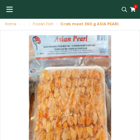
0
Home
...
Frozen Fish
Crab meat 360 g ASIA PEARL