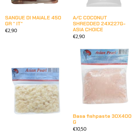
SANGUE DI MAIALE 450
A/C COCONUT
GR * IT*
SHREDDED 24X227G-
ASIA CHOICE
€2,90
€2,90
Basa fishpaste 30X400
G
€10,50