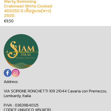
Warty Swimming
Crabmeat White Cooked
40X250 G เนื้อปูแกะ(ขาว)
250G
€9,50
Address:
VIA SCIPIONE RONCHETTI 109 21044 Cavaria con Premezzo,
Lombardy, Italia
P.IVA : 03839840125
CODICE UNIVOCO :M5UXCR1