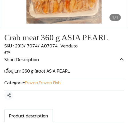
1/1
Crab meat 360 g ASIA PEARL
SKU : 2913/ 7074/ A07074
Venduto
€15
Short Description
เนื้อปู แกะ 360 g (แดง) ASIA PEARL
Categorie:
Frozen
,
Frozen Fish
Condividi
Product description