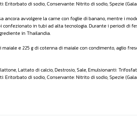
 Eritorbato di sodio, Conservante: Nitrito di sodio, Spezie (Gal
 usa ancora avvolgere la carne con foglie di banano, mentre i mo
 confezionato in tubi ad alta tecnologia. Durante i periodi di fe
grediente in Thailandia.
 di maiale e 225 g di cotenna di maiale con condimento, aglio fre
lattone, Lattato di calcio, Destrosio, Sale, Emulsionanti: Trifosfat
 Eritorbato di sodio, Conservante: Nitrito di sodio, Spezie (Gal