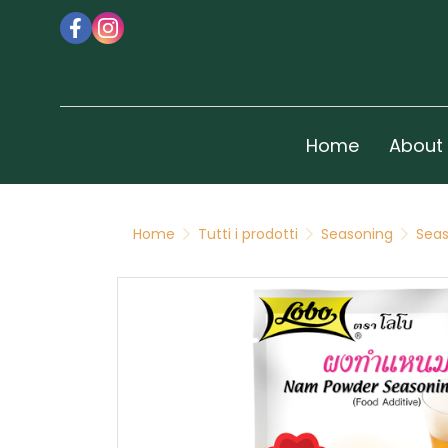
Home
About
Home
Tutti i prodotti
Seasoning
Seas