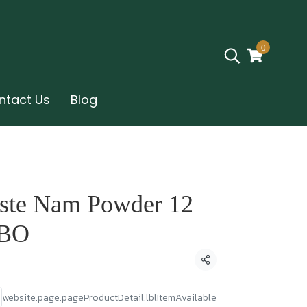
0
ntact Us
Blog
aste Nam Powder 12
OBO
Condividi
website.page.pageProductDetail.lblItemAvailable