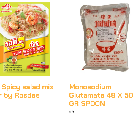
 Spicy salad mix
Monosodium
r by Rosdee
Glutamate 48 X 5
GR SPOON
€5