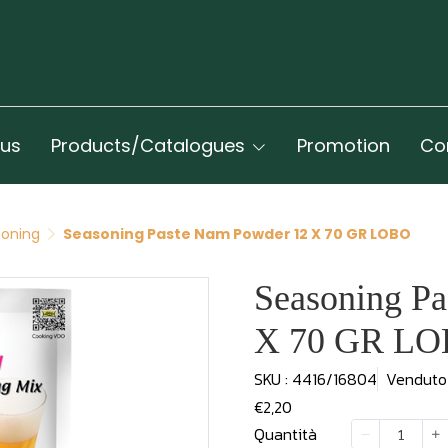
 us
Products/Catalogues
Promotion
Co
oning
Seasoning Paste Nam Powder 12 X 70 GR LOBO
Seasoning P
X 70 GR L
SKU : 4416/16804
Venduto
€2,20
Quantità