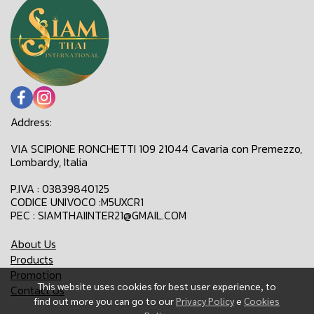
Address:
VIA SCIPIONE RONCHETTI 109 21044 Cavaria con Premezzo,
Lombardy, Italia
P.IVA : 03839840125
CODICE UNIVOCO :M5UXCR1
PEC : SIAMTHAIINTER21@GMAIL.COM
About Us
Products
Promotion
This website uses cookies for best user experience, to
Contact Us
find out more you can go to our
Privacy Policy
e
Cookies