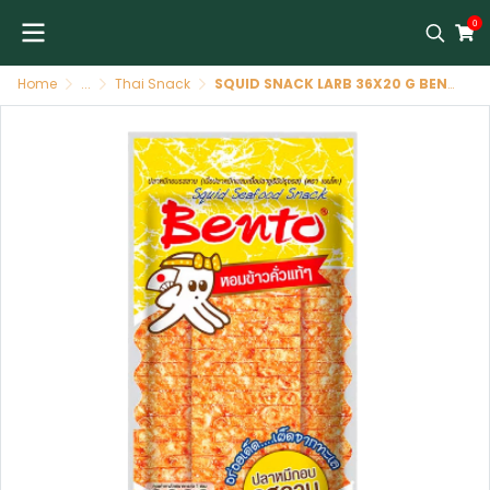
0
Home
...
Thai Snack
SQUID SNACK LARB 36X20 G BENTO