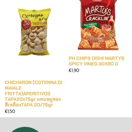
PH CHIPS OISHI MARTYS
SPICY VINEG 30X90 G
€1,90
CHICHARON (COTENNA DI
MAIALE
FRITTA)APERITIVOS
TAPA20x75gr แคบหมูซอง
สีเหลืองTAPA 20/75gr
€1,50