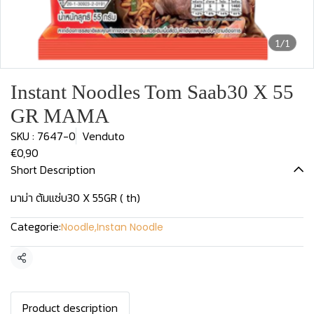
1/1
Instant Noodles Tom Saab30 X 55
GR MAMA
SKU : 7647-0
Venduto
€0,90
Short Description
มาม่า ต้มแซ่บ30 X 55GR ( th)
Categorie:
Noodle
,
Instan Noodle
Condividi
Product description