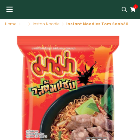
0
Home
...
Instan Noodle
Instant Noodles Tom Saab30 X 55 GR MAMA