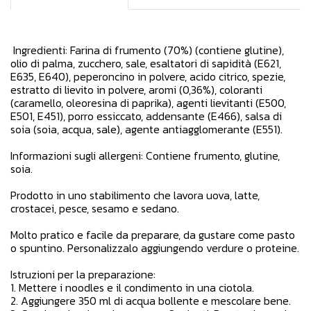
Ingredienti: Farina di frumento (70%) (contiene glutine),
olio di palma, zucchero, sale, esaltatori di sapidità (E621,
E635, E640), peperoncino in polvere, acido citrico, spezie,
estratto di lievito in polvere, aromi (0,36%), coloranti
(caramello, oleoresina di paprika), agenti lievitanti (E500,
E501, E451), porro essiccato, addensante (E466), salsa di
soia (soia, acqua, sale), agente antiagglomerante (E551).
Informazioni sugli allergeni: Contiene frumento, glutine,
soia.
Prodotto in uno stabilimento che lavora uova, latte,
crostacei, pesce, sesamo e sedano.
Molto pratico e facile da preparare, da gustare come pasto
o spuntino. Personalizzalo aggiungendo verdure o proteine.
Istruzioni per la preparazione:
1. Mettere i noodles e il condimento in una ciotola.
2. Aggiungere 350 ml di acqua bollente e mescolare bene.