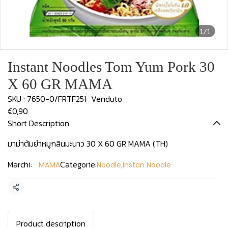
1/1
Instant Noodles Tom Yum Pork 30
X 60 GR MAMA
SKU : 7650-0/FRTF251
Venduto
€0,90
Short Description
มาม่าต้มยำหมูกลินมะนาว 30 X 60 GR MAMA (TH)
Marchi:
Categorie:
MAMA
Noodle
,
Instan Noodle
Condividi
Product description