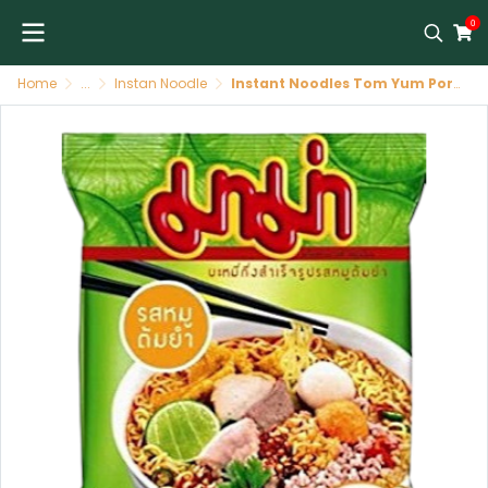
0
Home
...
Instan Noodle
Instant Noodles Tom Yum Pork 30 X 60 GR MAMA