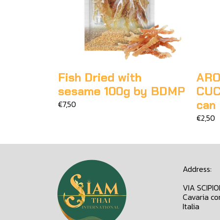
Fish Dried with
ARO
sesame 100g by BDMP
CUC
can
€7,50
€2,50
Address:
VIA SCIPI
Cavaria co
Italia