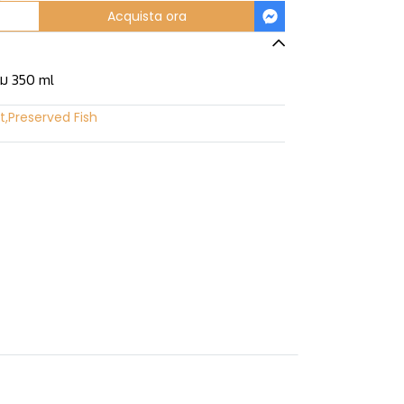
Acquista ora
้ม 350 ml
t
,
Preserved Fish