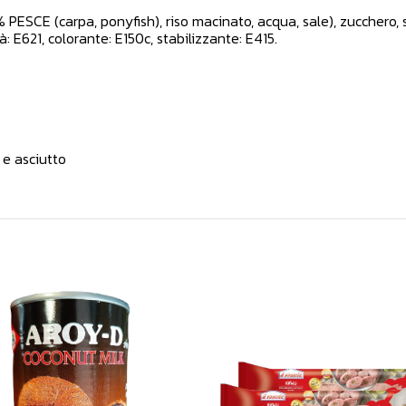
PESCE (carpa, ponyfish), riso macinato, acqua, sale), zucchero, su
à: E621, colorante: E150c, stabilizzante: E415.
 e asciutto