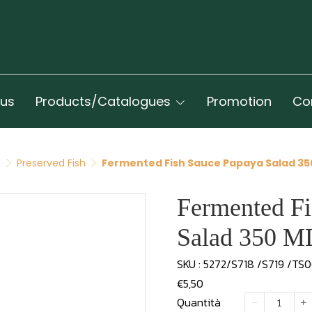
 us
Products/Catalogues
Promotion
Co
t
Preserved Fish
Fermented Fish Sauce Papaya Salad 35
Fermented Fi
Salad 350 
SKU : 5272/S718 /S719 /TS
€5,50
Quantità