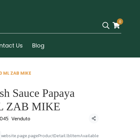
0
ntact Us
Blog
0 ML ZAB MIKE
sh Sauce Papaya
ML ZAB MIKE
0045
Venduto
Condividi
website.page.pageProductDetail.lblItemAvailable