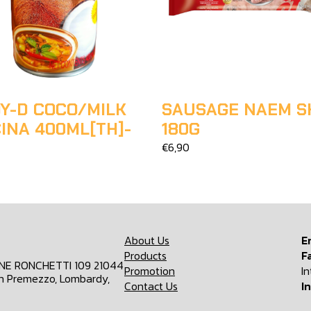
Y-D COCO/MILK
SAUSAGE NAEM S
INA 400ML[TH]-
180G
€6,90
About Us
E
Products
F
ONE RONCHETTI 109 21044
Promotion
I
n Premezzo, Lombardy,
Contact Us
I