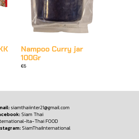
KK
Nampoo Curry jar
100Gr
€6
mail:
siamthaiinter21@gmail.com
acebook:
Siam Thai
nternational-Ita-Thai FOOD
nstagram:
SiamThaiInternational