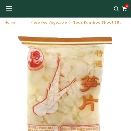
0
Home
...
Preserved Vegetable
Sour Bamboo Shoot 30 X 400 GR COCK