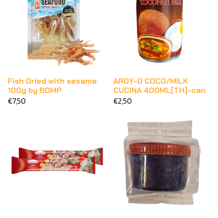
Fish Dried with sesame
AROY-D COCO/MILK
100g by BDMP
CUCINA 400ML[TH]-can
€7,50
€2,50