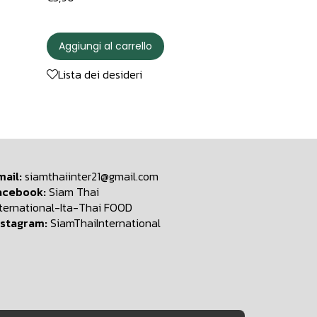
Aggiungi al carrello
Lista dei desideri
mail:
siamthaiinter21@gmail.com
acebook:
Siam Thai
nternational-Ita-Thai FOOD
nstagram:
SiamThaiInternational