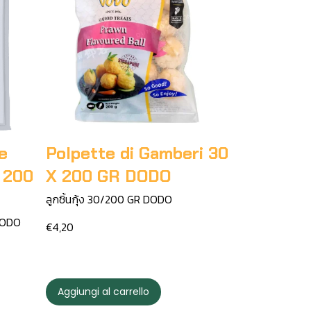
e
Polpette di Gamberi 30
X 200
X 200 GR DODO
ลูกชิ้นกุ้ง 30/200 GR DODO
 DODO
€4,20
Aggiungi al carrello