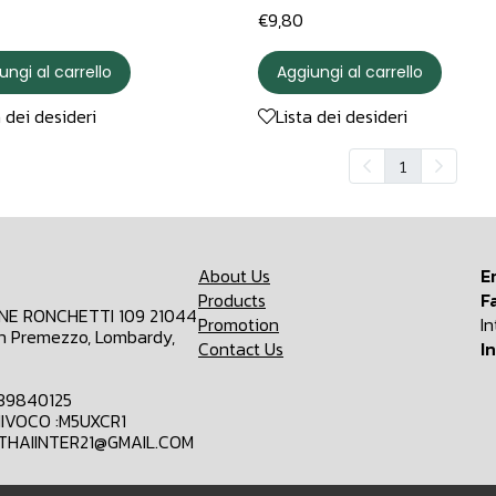
€9,80
ungi al carrello
Aggiungi al carrello
a dei desideri
Lista dei desideri
1
About Us
E
Products
F
ONE RONCHETTI 109 21044
Promotion
I
n Premezzo, Lombardy,
Contact Us
I
839840125
IVOCO :M5UXCR1
MTHAIINTER21@GMAIL.COM