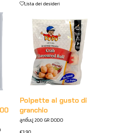
Lista dei desideri
Polpette al gusto di
500
granchio
ลูกชิ้นปู 200 GR DODO
O
€3,90