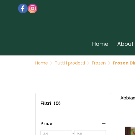
Home
About
Home
Tutti i prodotti
Frozen
Frozen D
Abbiam
Filtri
(0)
Price
-