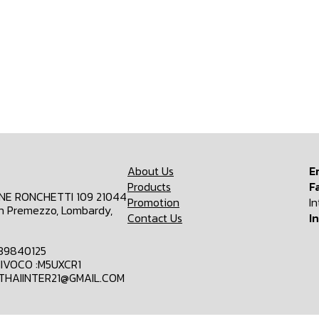
About Us
E
Products
F
ONE RONCHETTI 109 21044
Promotion
I
n Premezzo, Lombardy,
Contact Us
I
839840125
IVOCO :M5UXCR1
MTHAIINTER21@GMAIL.COM