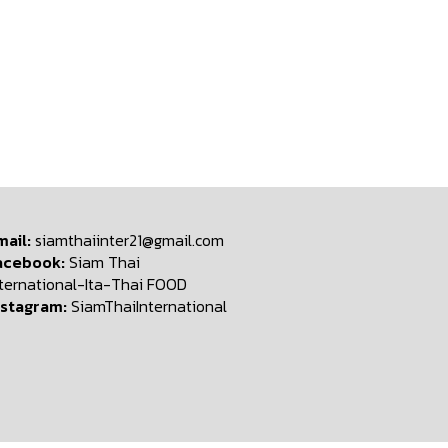
mail:
siamthaiinter21@gmail.com
acebook:
Siam Thai
nternational-Ita-Thai FOOD
nstagram:
SiamThaiInternational