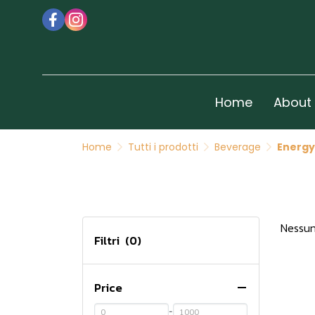
Home
About
Home
Tutti i prodotti
Beverage
Energy
Nessun
Filtri
(0)
Price
-