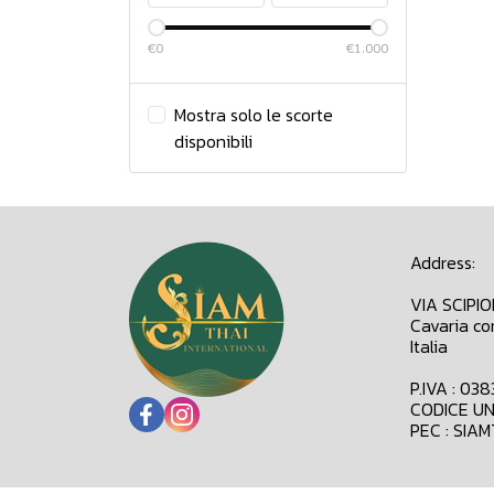
€0
€1.000
Mostra solo le scorte
disponibili
Address:
VIA SCIPI
Cavaria co
Italia
P.IVA : 03
CODICE UN
PEC : SIA